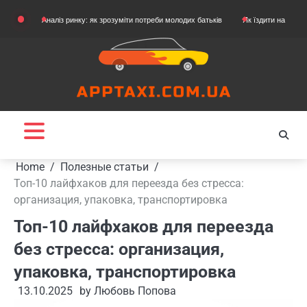
Skip
Аналіз ринку: як зрозуміти потреби молодих батьків
Як їздити на картингу
Я
to
content
Home
Полезные статьи
Топ-10 лайфхаков для переезда без стресса:
организация, упаковка, транспортировка
Топ-10 лайфхаков для переезда
без стресса: организация,
упаковка, транспортировка
13.10.2025
by
Любовь Попова