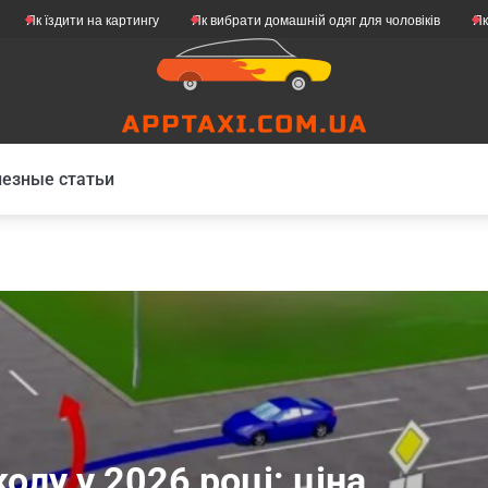
ти на картингу
Як вибрати домашній одяг для чоловіків
Як зробити св
езные статьи
олу у 2026 році: ціна