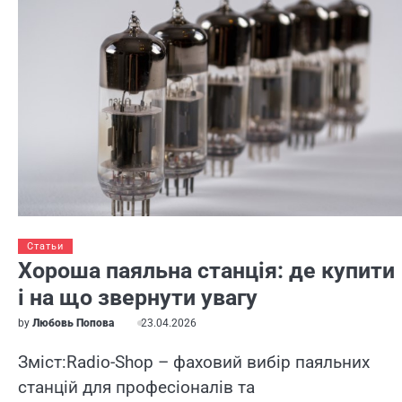
Статьи
Хороша паяльна станція: де купити
і на що звернути увагу
by
Любовь Попова
23.04.2026
Зміст:Radio-Shop – фаховий вибір паяльних
станцій для професіоналів та