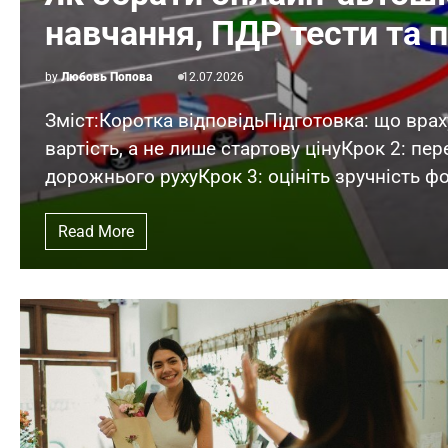
навчання, ПДР тести та 
by
Любовь Попова
12.07.2026
Зміст:Коротка відповідьПідготовка: що вра
вартість, а не лише стартову цінуКрок 2: пер
дорожнього рухуКрок 3: оцініть зручність 
Read More