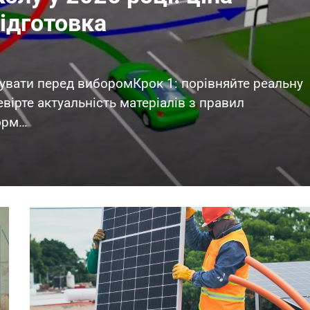
підготовка
хувати перед виборомКрок 1: порівняйте реальну
евірте актуальність матеріалів з правил
форм…