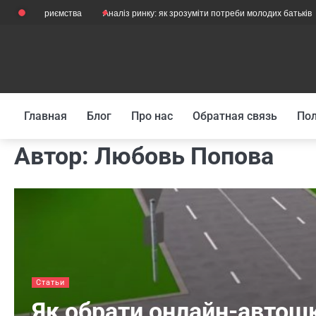
Skip
риємства
Аналіз ринку: як зрозуміти потреби молодих батьків
Як їзди
to
content
Главная
Блог
Про нас
Обратная связь
Пол
Автор:
Любовь Попова
Статьи
Як обрати онлайн-автошк