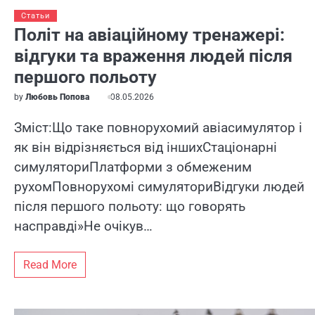
Статьи
Політ на авіаційному тренажері:
відгуки та враження людей після
першого польоту
by
Любовь Попова
08.05.2026
Зміст:Що таке повнорухомий авіасимулятор і
як він відрізняється від іншихСтаціонарні
симуляториПлатформи з обмеженим
рухомПовнорухомі симуляториВідгуки людей
після першого польоту: що говорять
насправді»Не очікув…
Read More