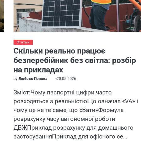
Статьи
Скільки реально працює
безперебійник без світла: розбір
на прикладах
by
Любовь Попова
20.05.2026
Зміст:Чому паспортні цифри часто
розходяться з реальністюЩо означає «VA» і
чому це не те саме, що «Вати»Формула
розрахунку часу автономної роботи
ДБЖПриклад розрахунку для домашнього
застосуванняПриклад для офісного се…