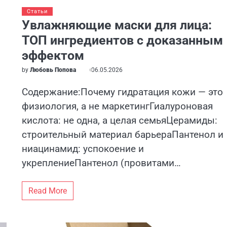
Статьи
Увлажняющие маски для лица:
ТОП ингредиентов с доказанным
эффектом
by
Любовь Попова
06.05.2026
Содержание:Почему гидратация кожи — это
физиология, а не маркетингГиалуроновая
кислота: не одна, а целая семьяЦерамиды:
строительный материал барьераПантенол и
ниацинамид: успокоение и
укреплениеПантенол (провитами…
Read More