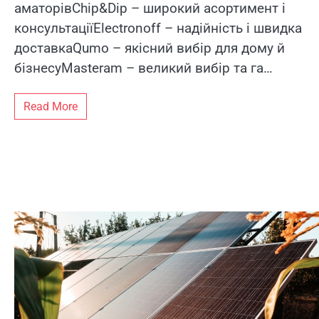
аматорівChip&Dip – широкий асортимент і
консультаціїElectronoff – надійність і швидка
доставкаQumo – якісний вибір для дому й
бізнесуMasteram – великий вибір та га…
Read More