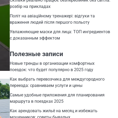
Скільки реально працює безперебійник без світла:
розбір на прикладах
Політ на авіаційному тренажері: відгуки та
враження людей після першого польоту
Увлажняющие маски для лица: ТОП ингредиентов
с доказанным эффектом
Полезные записи
Новые тренды в организации комфортных
поездок: что будет популярно в 2025 году
Как выбрать перевозчика для междугородного
переезда: сравниваем услуги и цены
Самые удобные приложения для планирования
маршрута в поездках 2025
Как арендовать жильё на месяц и избежать
мошенников: советы бывалых