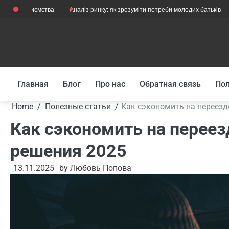
Skip
приємства
Аналіз ринку: як зрозуміти потреби молодих батьків
Як їзд
to
content
Главная
Блог
Про нас
Обратная связь
Пол
Home
Полезные статьи
Как сэкономить на переез
Как сэкономить на перее
решения 2025
13.11.2025
by
Любовь Попова