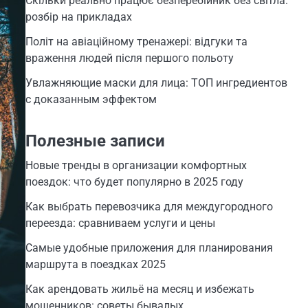
Скільки реально працює безперебійник без світла:
розбір на прикладах
Політ на авіаційному тренажері: відгуки та
враження людей після першого польоту
Увлажняющие маски для лица: ТОП ингредиентов
с доказанным эффектом
Полезные записи
Новые тренды в организации комфортных
поездок: что будет популярно в 2025 году
Как выбрать перевозчика для междугородного
переезда: сравниваем услуги и цены
Самые удобные приложения для планирования
маршрута в поездках 2025
Как арендовать жильё на месяц и избежать
мошенников: советы бывалых