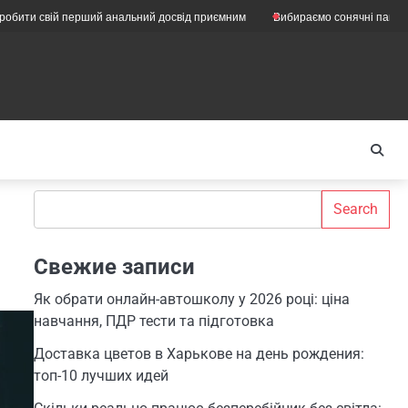
вій перший анальний досвід приємним
Вибираємо сонячні панелі для під
Search
Search
Свежие записи
Як обрати онлайн-автошколу у 2026 році: ціна
навчання, ПДР тести та підготовка
Доставка цветов в Харькове на день рождения:
топ-10 лучших идей