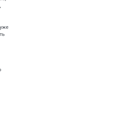
,
 уже
ть
о