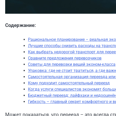
Содержание:
Рациональное планирование – реальная эко
Лучшие способы снизить расходы на трансп
Как выбрать недорогой транспорт для пере
Сравните предложения перевозчиков
Советы для перевозки вещей эконом-класса
Упаковка: где не стоит тратиться, а где важ
Самостоятельная организация переезда ил
Кому подходит самостоятельный переезд
Когда услуги специалистов экономят больш
Бюджетный переезд: лайфхаки и недооценё
Гибкость – главный секрет комфортного и в
Может показаться, что переезд – это всегда с