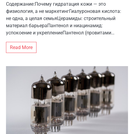
Содержание:Почему гидратация кожи — это
физиология, а не маркетингГиалуроновая кислота:
не одна, а целая семьяЦерамиды: строительный
материал барьераПантенол и ниацинамид:
успокоение и укреплениеПантенол (провитами…
Read More