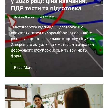
у 2026 році: ціна навчання,
ПДР тести та підготовка
by
Любовь Попова
12.07.2026
Зміст:Коротка відповідьПідготовка: що
врахувати перед виборомКрок 1: порівняйте
реальну вартість, а не лише стартову цінуКрок
2: перевірте актуальність матеріалів з правил
дорожнього рухуКрок 3: оцініть зручність
форм…
Read More