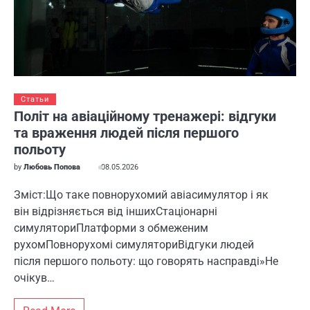
Статьи
Політ на авіаційному тренажері: відгуки
та враження людей після першого
польоту
by
Любовь Попова
08.05.2026
Зміст:Що таке повнорухомий авіасимулятор і як
він відрізняється від іншихСтаціонарні
симуляториПлатформи з обмеженим
рухомПовнорухомі симуляториВідгуки людей
після першого польоту: що говорять насправді»Не
очікув…