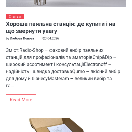
Статьи
Хороша паяльна станція: де купити і на
що звернути увагу
by
Любовь Попова
23.04.2026
Зміст:Radio-Shop – фаховий вибір паяльних
станцій для професіоналів та аматорівChip&Dip –
широкий асортимент і консультаціїElectronoff –
надійність і швидка доставкаQumo – якісний вибір
для дому й бізнесуMasteram – великий вибір та
га…
Read More