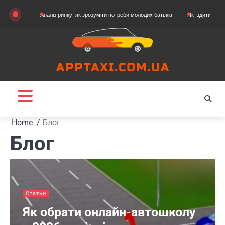
Skip
Аналіз ринку: як зрозуміти потреби молодих батьків
Як їздити на картингу
to
content
Home
Блог
Блог
Статьи
Як обрати онлайн-автошколу