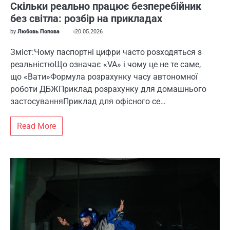
Скільки реально працює безперебійник
без світла: розбір на прикладах
by
Любовь Попова
20.05.2026
Зміст:Чому паспортні цифри часто розходяться з
реальністюЩо означає «VA» і чому це не те саме,
що «Вати»Формула розрахунку часу автономної
роботи ДБЖПриклад розрахунку для домашнього
застосуванняПриклад для офісного се…
Read More