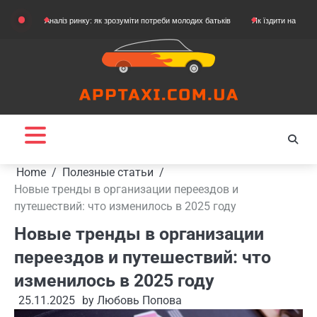
Skip
Аналіз ринку: як зрозуміти потреби молодих батьків
Як їздити на картингу
Я
to
content
Home
Полезные статьи
Новые тренды в организации переездов и
путешествий: что изменилось в 2025 году
Новые тренды в организации
переездов и путешествий: что
изменилось в 2025 году
25.11.2025
by
Любовь Попова