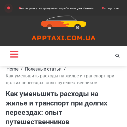
Skip
Аналіз ринку: як зрозуміти потреби молодих батьків
Як їздити на картингу
Я
to
content
Home
Полезные статьи
Как уменьшить расходы на жилье и транспорт при
долгих переездах: опыт путешественников
Как уменьшить расходы на
жилье и транспорт при долгих
переездах: опыт
путешественников