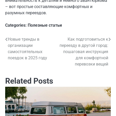
внимательность к деталям и немного авантюризма
– вот простые составляющие комфортных и
разумных переездов.
Categories:
Полезные статьи
Новые тренды в
Как подготовиться к
Навигация
организации
переезду в другой город:
по
самостоятельных
пошаговая инструкция
поездок в 2025 году
для комфортной
записям
перевозки вещей
Related Posts