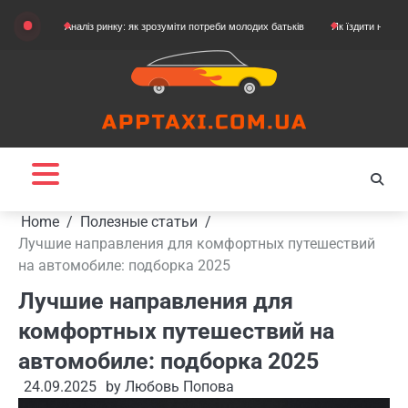
Skip
Аналіз ринку: як зрозуміти потреби молодих батьків
Як їздити на картингу
to
content
Home
Полезные статьи
Лучшие направления для комфортных путешествий
на автомобиле: подборка 2025
Лучшие направления для
комфортных путешествий на
автомобиле: подборка 2025
24.09.2025
by
Любовь Попова