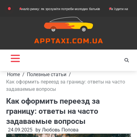
Skip
Аналіз ринку: як зрозуміти потреби молодих батьків
Як їздити на картингу
Я
to
content
Home
Полезные статьи
Как оформить переезд за границу: ответы на часто
задаваемые вопросы
Как оформить переезд за
границу: ответы на часто
задаваемые вопросы
24.09.2025
by
Любовь Попова