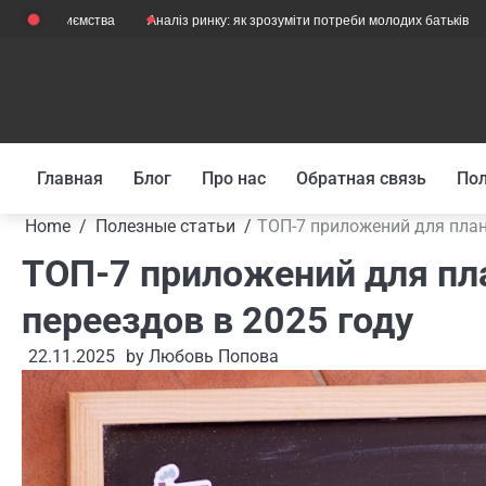
Skip
мства
Аналіз ринку: як зрозуміти потреби молодих батьків
Як їздити 
to
content
Главная
Блог
Про нас
Обратная связь
Пол
Home
Полезные статьи
ТОП-7 приложений для план
ТОП-7 приложений для пл
переездов в 2025 году
22.11.2025
by
Любовь Попова