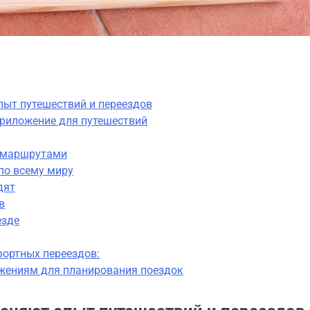
пыт путешествий и переездов
приложение для путешествий
с маршрутами
по всему миру
дят
в
езде
ортных переездов:
жениям для планирования поездок