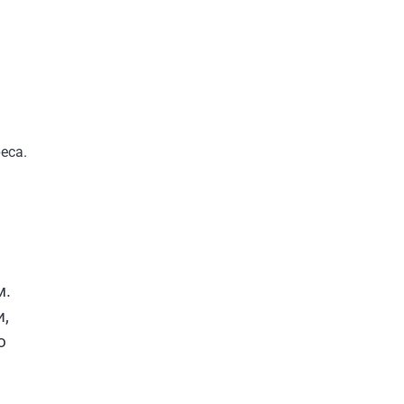
еса.
м.
,
о