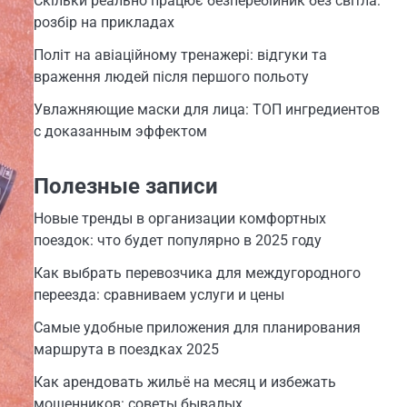
Скільки реально працює безперебійник без світла:
розбір на прикладах
Політ на авіаційному тренажері: відгуки та
враження людей після першого польоту
Увлажняющие маски для лица: ТОП ингредиентов
с доказанным эффектом
Полезные записи
Новые тренды в организации комфортных
поездок: что будет популярно в 2025 году
Как выбрать перевозчика для междугородного
переезда: сравниваем услуги и цены
Самые удобные приложения для планирования
маршрута в поездках 2025
Как арендовать жильё на месяц и избежать
мошенников: советы бывалых