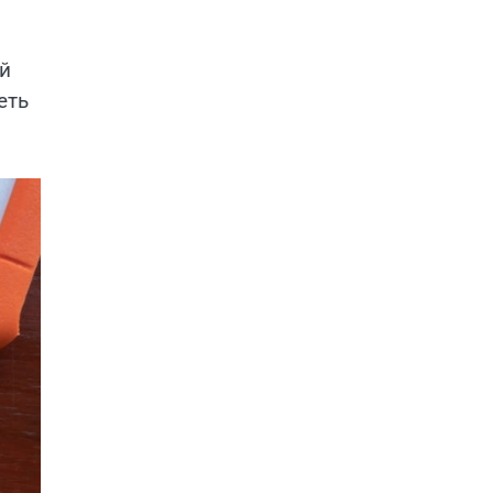
ой
еть