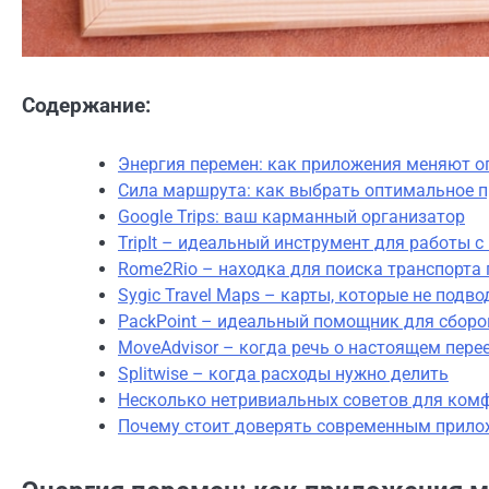
Содержание:
Энергия перемен: как приложения меняют о
Сила маршрута: как выбрать оптимальное 
Google Trips: ваш карманный организатор
TripIt – идеальный инструмент для работы 
Rome2Rio – находка для поиска транспорта 
Sygic Travel Maps – карты, которые не подво
PackPoint – идеальный помощник для сборо
MoveAdvisor – когда речь о настоящем пере
Splitwise – когда расходы нужно делить
Несколько нетривиальных советов для комф
Почему стоит доверять современным прило