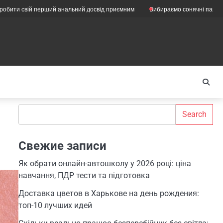
 перший анальний досвід приємним
Вибираємо сонячні панелі для підприє
Search
Search
Свежие записи
Як обрати онлайн-автошколу у 2026 році: ціна
навчання, ПДР тести та підготовка
Доставка цветов в Харькове на день рождения:
топ-10 лучших идей