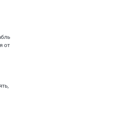
абль
я от
ять,