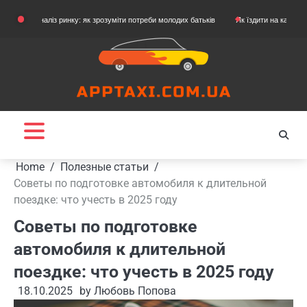
Skip
Аналіз ринку: як зрозуміти потреби молодих батьків
Як їздити на картингу
Як 
to
content
Home
Полезные статьи
Советы по подготовке автомобиля к длительной
поездке: что учесть в 2025 году
Советы по подготовке
автомобиля к длительной
поездке: что учесть в 2025 году
18.10.2025
by
Любовь Попова