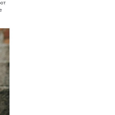
ают
е