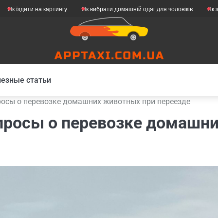
и на картингу
Як вибрати домашній одяг для чоловіків
Як зробити св
езные статьи
росы о перевозке домашних животных при переезде
просы о перевозке домашн