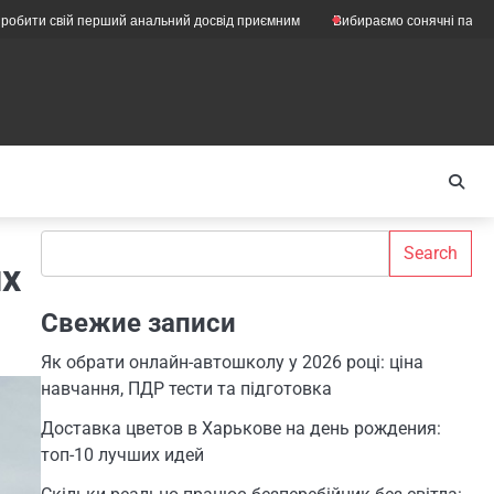
ій перший анальний досвід приємним
Вибираємо сонячні панелі для підп
Search
Search
их
Свежие записи
Як обрати онлайн-автошколу у 2026 році: ціна
навчання, ПДР тести та підготовка
Доставка цветов в Харькове на день рождения:
топ-10 лучших идей