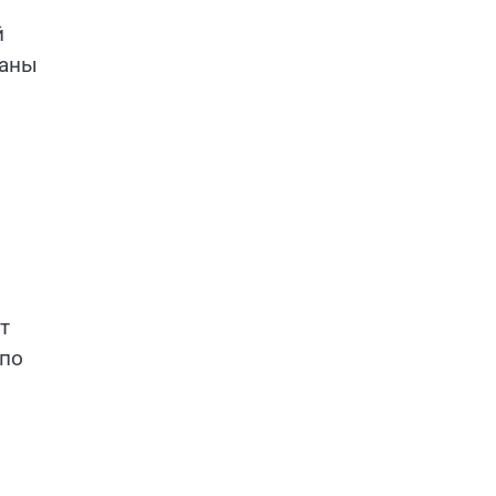
й
раны
т
 по