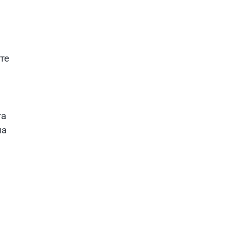
те
та
ла