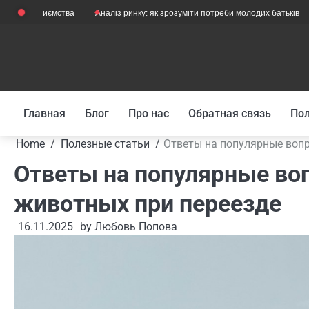
Skip
иємства
Аналіз ринку: як зрозуміти потреби молодих батьків
Як їздит
to
content
Главная
Блог
Про нас
Обратная связь
Пол
Home
Полезные статьи
Ответы на популярные воп
Ответы на популярные во
животных при переезде
16.11.2025
by
Любовь Попова