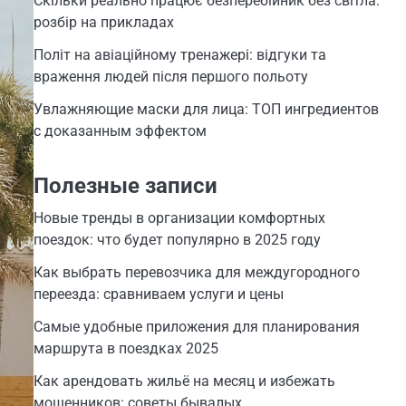
Скільки реально працює безперебійник без світла:
розбір на прикладах
Політ на авіаційному тренажері: відгуки та
враження людей після першого польоту
Увлажняющие маски для лица: ТОП ингредиентов
с доказанным эффектом
Полезные записи
Новые тренды в организации комфортных
поездок: что будет популярно в 2025 году
Как выбрать перевозчика для междугородного
переезда: сравниваем услуги и цены
Самые удобные приложения для планирования
маршрута в поездках 2025
Как арендовать жильё на месяц и избежать
мошенников: советы бывалых