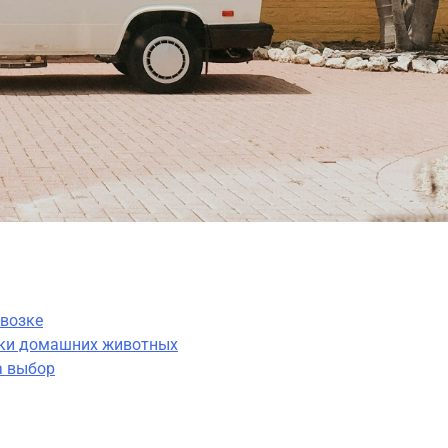
евозке
зки домашних животных
а выбор