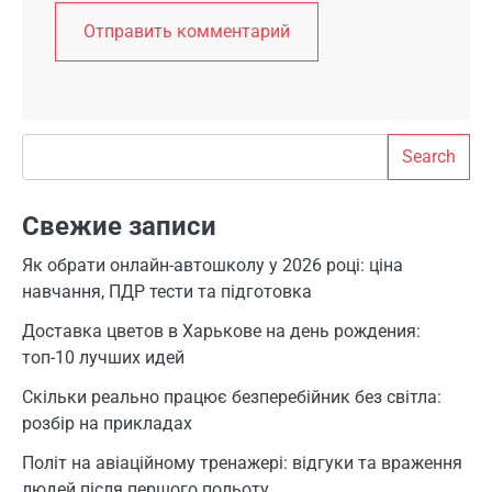
Search
Search
Свежие записи
Як обрати онлайн-автошколу у 2026 році: ціна
навчання, ПДР тести та підготовка
Доставка цветов в Харькове на день рождения:
топ-10 лучших идей
Скільки реально працює безперебійник без світла:
розбір на прикладах
Політ на авіаційному тренажері: відгуки та враження
людей після першого польоту