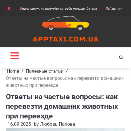
Skip
Аналіз ринку: як зрозуміти потреби молодих батьків
Як їздити на картингу
to
content
Home
Полезные статьи
Ответы на частые вопросы: как перевезти домашних
животных при переезде
Ответы на частые вопросы: как
перевезти домашних животных
при переезде
16.09.2025
by
Любовь Попова