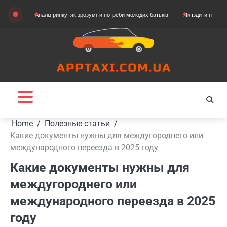
Skip
Аналіз ринку: як зрозуміти потреби молодих батьків
Як їздити на картингу
to
content
Home
Полезные статьи
Какие документы нужны для междугороднего или
международного переезда в 2025 году
Какие документы нужны для
междугороднего или
международного переезда в 2025
году