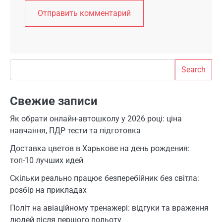
Search
Search
Свежие записи
Як обрати онлайн-автошколу у 2026 році: ціна
навчання, ПДР тести та підготовка
Доставка цветов в Харькове на день рождения:
топ-10 лучших идей
Скільки реально працює безперебійник без світла:
розбір на прикладах
Політ на авіаційному тренажері: відгуки та враження
людей після першого польоту