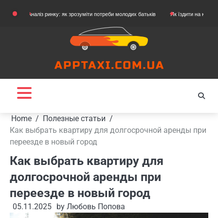
Skip
Аналіз ринку: як зрозуміти потреби молодих батьків
Як їздити на картингу
Як 
to
content
Home
Полезные статьи
Как выбрать квартиру для долгосрочной аренды при
переезде в новый город
Как выбрать квартиру для
долгосрочной аренды при
переезде в новый город
05.11.2025
by
Любовь Попова