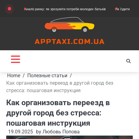
Skip
Аналіз ринку: як зрозуміти потреби молодих батьків
Як їздити на картингу
to
content
Home
Полезные статьи
Как организовать переезд в другой город без
стресса: пошаговая инструкция
Как организовать переезд в
другой город без стресса:
пошаговая инструкция
19.09.2025
by
Любовь Попова