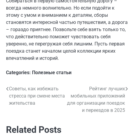
Собираться в первую самостоятельную дорогу –
всегда немного волнительно. Но если подойти к
этому с умом и вниманием к деталям, сборы
становятся интересной частью путешествия, а дорога
– гораздо приятнее. Позвольте себе взять только то,
что действительно поможет чувствовать себя
уверенно, не перегружая себя лишним. Пусть первая
поездка станет началом целой коллекции ярких
впечатлений и историй.
Categories:
Полезные статьи
Советы, как избежать
Рейтинг лучших
Навигация
стресса при смене места
мобильных приложений
по
жительства
для организации поездок
и переездов в 2025
записям
Related Posts