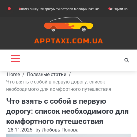
Skip
Аналіз ринку: як зрозуміти потреби молодих батьків
Як їздити на картингу
Як
to
content
Home
Полезные статьи
Что взять с собой в первую дорогу: список
необходимого для комфортного путешествия
Что взять с собой в первую
дорогу: список необходимого для
комфортного путешествия
28.11.2025
by
Любовь Попова