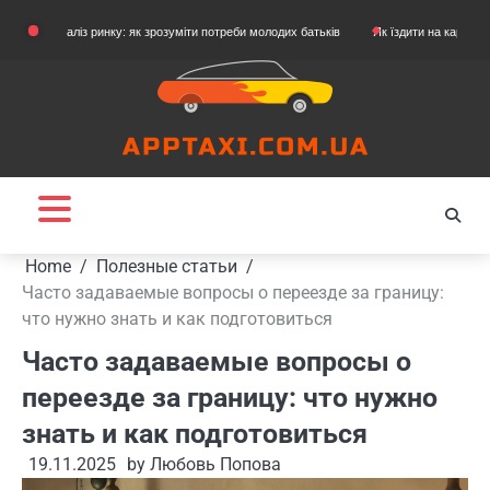
Skip
наліз ринку: як зрозуміти потреби молодих батьків
Як їздити на картингу
Як в
to
content
Home
Полезные статьи
Часто задаваемые вопросы о переезде за границу:
что нужно знать и как подготовиться
Часто задаваемые вопросы о
переезде за границу: что нужно
знать и как подготовиться
19.11.2025
by
Любовь Попова