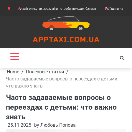
Skip
Аналіз ринку: як зрозуміти потреби молодих батьків
Як їздити на картингу
Я
to
content
Home
Полезные статьи
Часто задаваемые вопросы о переездах с детьми:
что важно знать
Часто задаваемые вопросы о
переездах с детьми: что важно
знать
25.11.2025
by
Любовь Попова