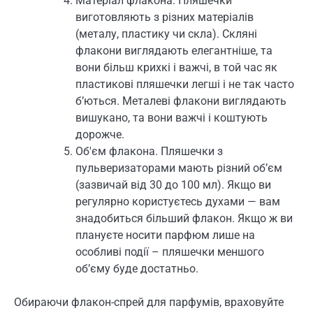
Матеріал флакона. Пляшечки
виготовляють з різних матеріалів
(металу, пластику чи скла). Скляні
флакони виглядають елегантніше, та
вони більш крихкі і важчі, в той час як
пластикові пляшечки легші і не так часто
б’ються. Металеві флакони виглядають
вишукано, та вони важчі і коштують
дорожче.
Об'єм флакона. Пляшечки з
пульверизаторами мають різний об’єм
(зазвичай від 30 до 100 мл). Якщо ви
регулярно користуєтесь духами — вам
знадобиться більший флакон. Якщо ж ви
плануєте носити парфюм лише на
особливі події – пляшечки меншого
об’єму буде достатньо.
Обираючи флакон-спрей для парфумів, враховуйте