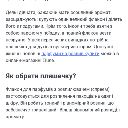
Деякі дівчата, бажаючи мати особливий аромат,
заощаджують: купують один великий флакон і ділять
його з подругами. Крім того, інколи треба взяти з
собою парфюм у поїздку, а повний флакон везти
незручно. У всіх перелічених випадках потрібна
пляшечка для духів з пульверизатором. Доступні
жіночі і чоловічі
парфуми на розлив купити
можна в
онлайн-магазині Elune.
Як обрати пляшечку?
Флакон для парфумів з розпилювачем (спреєм)
застосовується для розпилення пахощів на одяг і
шкіру. Він робить тонкий і рівномірний розпил, що
забезпечує триваліший і більш рівномірний розподіл
аромату.