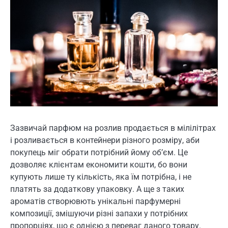
Зазвичай парфюм на розлив продається в мілілітрах
і розливається в контейнери різного розміру, аби
покупець міг обрати потрібний йому об’єм. Це
дозволяє клієнтам економити кошти, бо вони
купують лише ту кількість, яка їм потрібна, і не
платять за додаткову упаковку. А ще з таких
ароматів створювють унікальні парфумерні
композиції, змішуючи різні запахи у потрібних
пропорціях, що є однією з переваг даного товару.