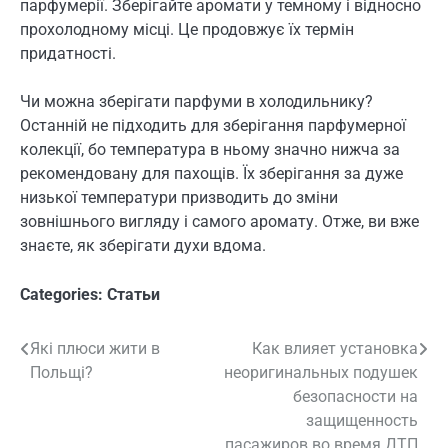
парфумерії. Зберігайте аромати у темному і відносно
прохолодному місці. Це продовжує їх термін
придатності.
Чи можна зберігати парфуми в холодильнику?
Останній не підходить для зберігання парфумерної
колекції, бо температура в ньому значно нижча за
рекомендовану для пахощів. Їх зберігання за дуже
низької температури призводить до зміни
зовнішнього вигляду і самого аромату. Отже, ви вже
знаєте, як зберігати духи вдома.
Categories:
Статьи
Які плюси жити в
Как влияет установка
Навигация
Польщі?
неоригинальных подушек
по
безопасности на
защищенность
записям
пасажиров во время ДТП