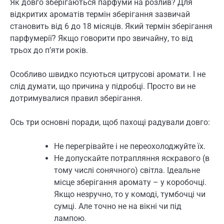
Як довго зберігаються парфуми на розлив? Для
відкритих ароматів термін зберігання зазвичай
становить від 6 до 18 місяців. Який термін зберігання
парфумерії? Якщо говорити про звичайну, то від
трьох до п’яти років.
Особливо швидко псуються цитрусові аромати. І не
слід думати, що причина у підробці. Просто ви не
дотримувалися правил зберігання.
Ось три основні поради, щоб пахощі радували довго:
Не перегрівайте і не переохолоджуйте їх.
Не допускайте потрапляння яскравого (в
тому числі сонячного) світла. Ідеальне
місце зберігання аромату – у коробочці.
Якщо незручно, то у комоді, тумбочці чи
сумці. Але точно не на вікні чи під
лампою.