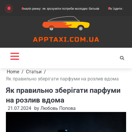
Skip
Аналіз ринку: як зрозуміти потреби молодих батьків
Як їздити на картингу
to
content
Home
Статьи
Як правильно зберігати парфуми на розлив вдома
Як правильно зберігати парфуми
на розлив вдома
21.07.2024
by
Любовь Попова